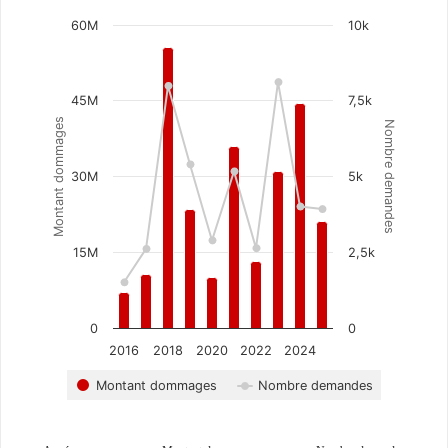
Chart
60M
10k
Combination chart with 2 data series.
The chart has 1 X axis displaying categories.
The chart has 2 Y axes displaying Montant dommag
45M
7,5k
Montant dommages
Nombre demandes
30M
5k
15M
2,5k
0
0
2016
2018
2020
2022
2024
Montant dommages
Nombre demandes
End of interactive chart.