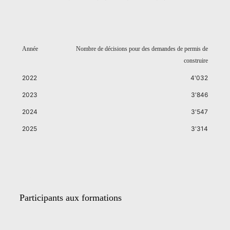
Année
Nombre de décisions pour des demandes de permis de
construire
2022
4'032
2023
3'846
2024
3'547
2025
3'314
Prévention
Participants aux formations