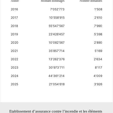
Année
Montant dommages
Nombre demandes
2016
7'052'773
1'508
2017
10'558'915
2'610
2018
55'547'567
7'990
2019
23'426'457
5'398
2020
10'082'567
2'890
2021
35'857'714
5'169
2022
13'262'376
2'634
2023
30'973'711
8'117
2024
44'361'214
4'009
2025
21'054'618
3'926
Etablissement d’assurance contre l’incendie et les éléments