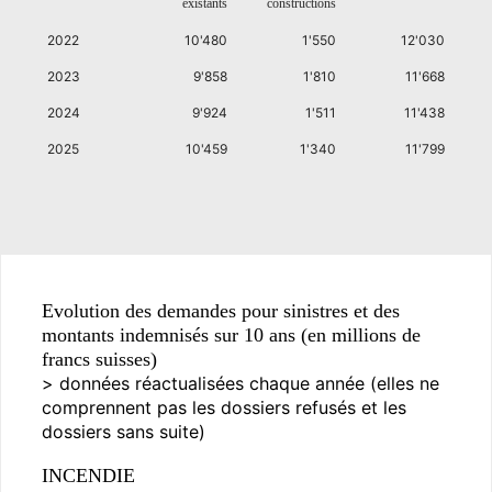
existants
constructions
2022
10'480
1'550
12'030
2023
9'858
1'810
11'668
2024
9'924
1'511
11'438
2025
10'459
1'340
11'799
Evolution des demandes pour sinistres et des
montants indemnisés sur 10 ans (en millions de
francs suisses)
> données réactualisées chaque année (elles ne
comprennent pas les dossiers refusés et les
dossiers sans suite)
INCENDIE