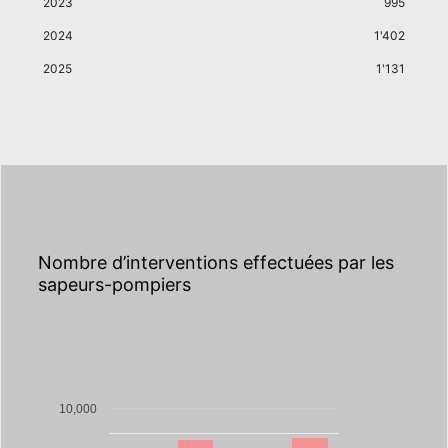
2023
995
2024
1'402
2025
1'131
Défense incendie et secours
Nombre d’interventions effectuées par les
sapeurs-pompiers
10,000