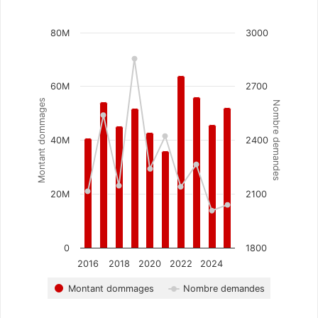
Chart
80M
3000
Combination chart with 2 data series.
The chart has 1 X axis displaying categories.
The chart has 2 Y axes displaying Montant dommag
60M
2700
Montant dommages
Nombre demandes
40M
2400
20M
2100
0
1800
2016
2018
2020
2022
2024
Montant dommages
Nombre demandes
End of interactive chart.