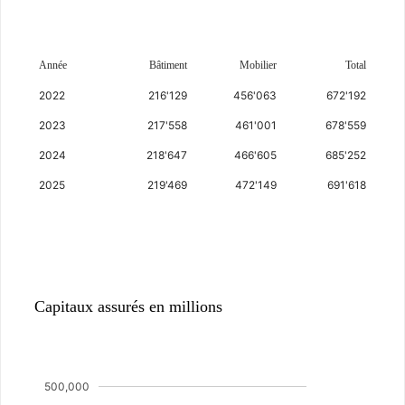
Année
Bâtiment
Mobilier
Total
2022
216'129
456'063
672'192
2023
217'558
461'001
678'559
2024
218'647
466'605
685'252
2025
219'469
472'149
691'618
Assurance
Capitaux assurés en millions
500,000