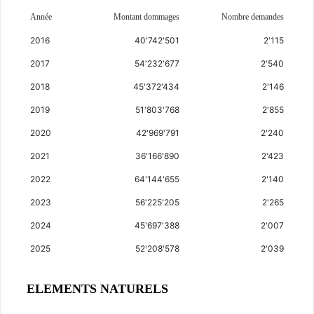
Année
Montant dommages
Nombre demandes
2016
40'742'501
2'115
2017
54'232'677
2'540
2018
45'372'434
2'146
2019
51'803'768
2'855
2020
42'969'791
2'240
2021
36'166'890
2'423
2022
64'144'655
2'140
2023
56'225'205
2'265
2024
45'697'388
2'007
2025
52'208'578
2'039
ELEMENTS NATURELS