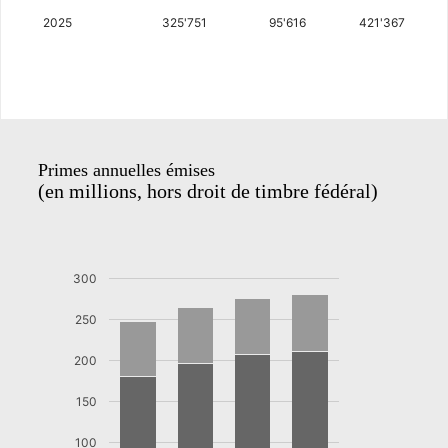
2025
325'751
95'616
421'367
Primes annuelles émises
(en millions, hors droit de timbre fédéral)
300
250
200
150
100